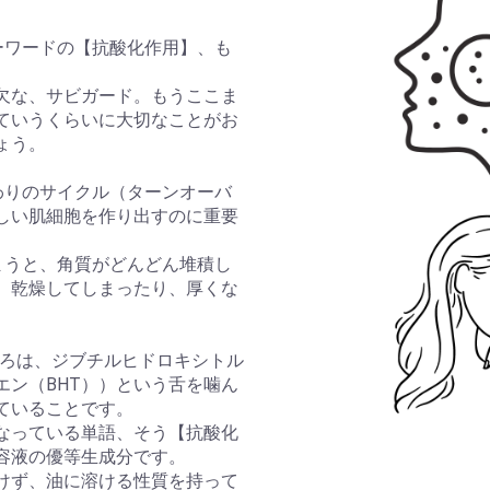
ーワードの【抗酸化作用】、も
欠な、サビガード。もうここま
ていうくらいに大切なことがお
ょう。
わりのサイクル（ターンオーバ
しい肌細胞を作り出すのに重要
まうと、角質がどんどん堆積し
、乾燥してしまったり、厚くな
lの凄いところは、ジブチルヒドロキシトル
エン（BHT））という舌を噛ん
ていることです。
なっている単語、そう【抗酸化
容液の優等生成分です。
けず、油に溶ける性質を持って