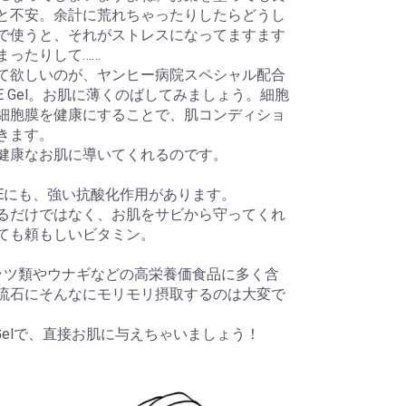
と不安。余計に荒れちゃったりしたらどうし
で使うと、それがストレスになってますます
まったりして……
て欲しいのが、ヤンヒー病院スペシャル配合
n Viz E Gel。お肌に薄くのばしてみましょう。細胞
細胞膜を健康にすることで、肌コンディショ
きます。
健康なお肌に導いてくれるのです。
Eにも、強い抗酸化作用があります。
るだけではなく、お肌をサビから守ってくれ
ても頼もしいビタミン。
ッツ類やウナギなどの高栄養価食品に多く含
流石にそんなにモリモリ摂取するのは大変で
Viz E Gelで、直接お肌に与えちゃいましょう！