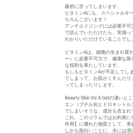
最初に言ってしまいます。
ビタミンAにも、スペシャルキ
ちろんございます！
アンチエイジングには必要不可
で読んでいただけたら、常識っ
わかりいただけていることでし
ビタミンAは、細胞の生まれ変
ー）に必要不可欠で、健康な新
な役割を果たしています。
もしもビタミンAが不足してし
てしまって、お肌がくすんだり
ってしまったりします。
Beauty Skin Viz A Ge
エン（ブチル化ヒドロキシトル
でしまいそうな、成分も含まれ
これ、このコラムではお約束に
作用】に優れた物質として、美
しかも面白いことに、水には溶